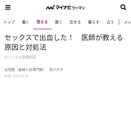
整える
トップ
働く
磨く
恋する
暮らす
占う
メ
セックスで出血した！ 医師が教える
原因と対処法
セックスの基礎知識
太田寛（産婦人科専門医）
及川夕子
作成: 2020.03.04