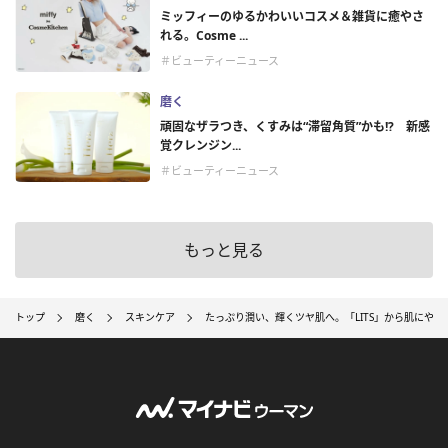
ミッフィーのゆるかわいいコスメ＆雑貨に癒やさ
れる。Cosme ...
＃ビューティーニュース
磨く
頑固なザラつき、くすみは“滞留角質”かも!? 新感
覚クレンジン...
＃ビューティーニュース
もっと見る
トップ
磨く
スキンケア
たっぷり潤い、輝くツヤ肌へ。「LITS」から肌にやさ