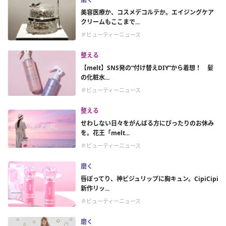
美容医療か、コスメデコルテか。エイジングケア
クリームもここまで...
＃ビューティーニュース
整える
【melt】SNS発の“付け替えDIY”から着想！ 髪
の化粧水...
＃ビューティーニュース
整える
せわしない日々をがんばる方にぴったりのお休み
を。花王「melt...
＃ビューティーニュース
磨く
唇ぽってり、神ビジュリップに胸キュン。CipiCipi
新作リッ...
＃ビューティーニュース
磨く