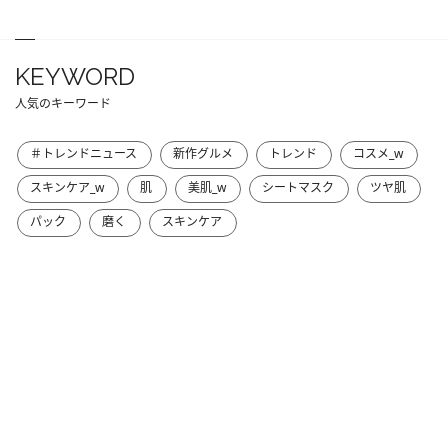
KEYWORD
人気のキーワード
＃トレンドニュース
新作グルメ
トレンド
コスメ_w
スキンケア_w
肌
美肌_w
シートマスク
ツヤ肌
パック
磨く
スキンケア