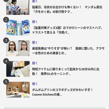
磨く
猛暑日、浴衣のお出かけも怖くない！ マンダム直伝
「汗をかく前」の制汗剤テク...
磨く
【猛暑対策グッズ3選】おでかけシーンのマストハブ。
ドラストで買える「冷感パ...
磨く
美容医療は“やりすぎ”が怖い？ 医師に聞いた、アラサ
ー女性のための美容との...
磨く
時短アイテムに頼りまくって起床から30分以内に出
勤！ 限界OLのモーニング...
磨く
ポムポムプリンのコラボグッズがかわいすぎ！
Cosme Kitchenの展...