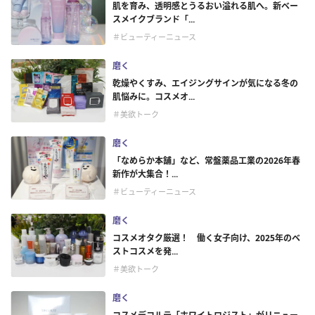
肌を育み、透明感とうるおい溢れる肌へ。新ベー
スメイクブランド「...
＃ビューティーニュース
磨く
乾燥やくすみ、エイジングサインが気になる冬の
肌悩みに。コスメオ...
＃美欲トーク
磨く
「なめらか本舗」など、常盤薬品工業の2026年春
新作が大集合！...
＃ビューティーニュース
磨く
コスメオタク厳選！ 働く女子向け、2025年のベ
ストコスメを発...
＃美欲トーク
磨く