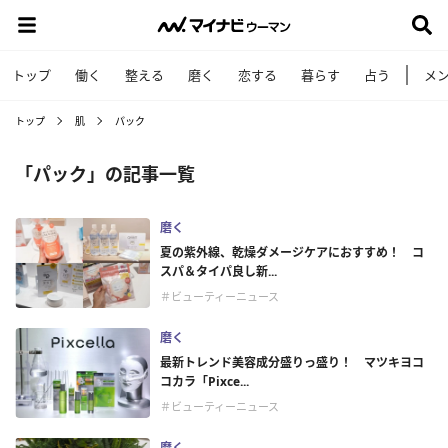
トップ
働く
整える
磨く
恋する
暮らす
占う
メ
トップ
肌
パック
「パック」の記事一覧
磨く
夏の紫外線、乾燥ダメージケアにおすすめ！ コ
スパ＆タイパ良し新...
＃ビューティーニュース
磨く
最新トレンド美容成分盛りっ盛り！ マツキヨコ
コカラ「Pixce...
＃ビューティーニュース
磨く