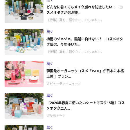
どんなに暑くてもメイク崩れを防止したい！ コ
スメオタクが選ぶ鉄...
【特集】夏を、軽やかに、おしゃれに。
磨く
梅雨のジメジメ、酷暑に負けない！ コスメオタ
ク厳選、今年使いた...
【特集】夏を、軽やかに、おしゃれに。
磨く
韓国発オーガニックコスメ「ISOI」が日本に本格
上陸！ ブラン...
＃ビューティーニュース
磨く
【2026年春夏に使いたいシートマスク15選】コス
メオタク二人...
＃美欲トーク
磨く