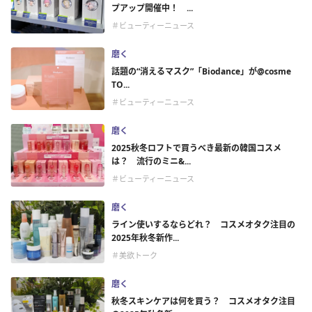
プアップ開催中！ ...
＃ビューティーニュース
磨く
話題の“消えるマスク”「Biodance」が@cosme
TO...
＃ビューティーニュース
磨く
2025秋冬ロフトで買うべき最新の韓国コスメ
は？ 流行のミニ&...
＃ビューティーニュース
磨く
ライン使いするならどれ？ コスメオタク注目の
2025年秋冬新作...
＃美欲トーク
磨く
秋冬スキンケアは何を買う？ コスメオタク注目