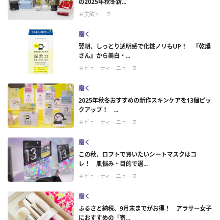
の2025年秋冬新...
＃美欲トーク
磨く
翌朝、しっとり透明感で化粧ノリもUP！ 『乾燥
さん』から美白・...
＃ビューティーニュース
磨く
2025年秋冬おすすめの新作スキンケアを13個ピッ
クアップ！ ...
＃ビューティーニュース
磨く
この秋、ロフトで買いたいシートマスクはコ
レ！ 肌悩み・目的で選...
＃ビューティーニュース
磨く
ふるさと納税、9月末までがお得！ アラサー女子
におすすめの「寄...