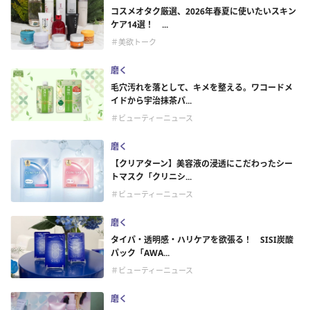
コスメオタク厳選、2026年春夏に使いたいスキン
ケア14選！ ...
＃美欲トーク
磨く
毛穴汚れを落として、キメを整える。ワコードメ
イドから宇治抹茶パ...
＃ビューティーニュース
磨く
【クリアターン】美容液の浸透にこだわったシー
トマスク「クリニシ...
＃ビューティーニュース
磨く
タイパ・透明感・ハリケアを欲張る！ SISI炭酸
パック「AWA...
＃ビューティーニュース
磨く