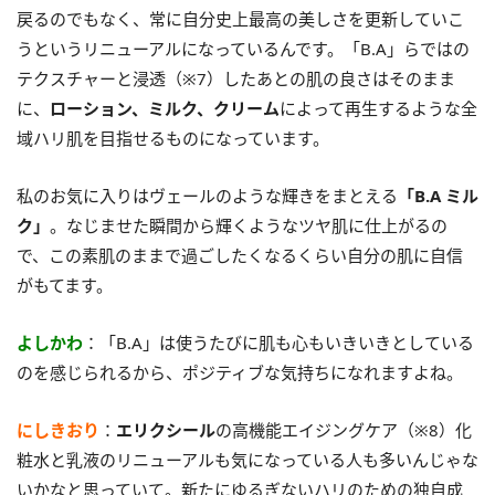
戻るのでもなく、常に自分史上最高の美しさを更新していこ
うというリニューアルになっているんです。「B.A」らではの
テクスチャーと浸透（※7）したあとの肌の良さはそのまま
に、
ローション、ミルク、クリーム
によって再生するような全
域ハリ肌を目指せるものになっています。
私のお気に入りはヴェールのような輝きをまとえる
「B.A ミル
ク」
。なじませた瞬間から輝くようなツヤ肌に仕上がるの
で、この素肌のままで過ごしたくなるくらい自分の肌に自信
がもてます。
よしかわ
：「B.A」は使うたびに肌も心もいきいきとしている
のを感じられるから、ポジティブな気持ちになれますよね。
にしきおり
：
エリクシール
の高機能エイジングケア（※8）化
粧水と乳液のリニューアルも気になっている人も多いんじゃな
いかなと思っていて。新たにゆるぎないハリのための独自成