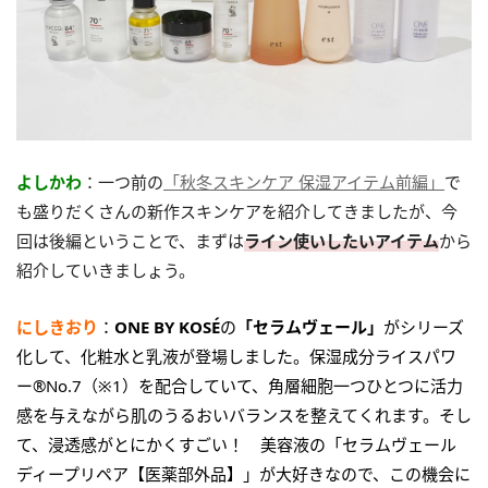
よしかわ
：一つ前の
「秋冬スキンケア 保湿アイテム前編」
で
も盛りだくさんの新作スキンケアを紹介してきましたが、今
回は後編ということで、まずは
ライン使いしたいアイテム
から
紹介していきましょう。
にしきおり
：
ONE BY KOSÉ
の
「セラムヴェール」
がシリーズ
化して、化粧水と乳液が登場しました。保湿成分ライスパワ
ー®No.7（※1）を配合していて、角層細胞一つひとつに活力
感を与えながら肌のうるおいバランスを整えてくれます。そし
て、浸透感がとにかくすごい！ 美容液の「セラムヴェール
ディープリペア【医薬部外品】」が大好きなので、この機会に