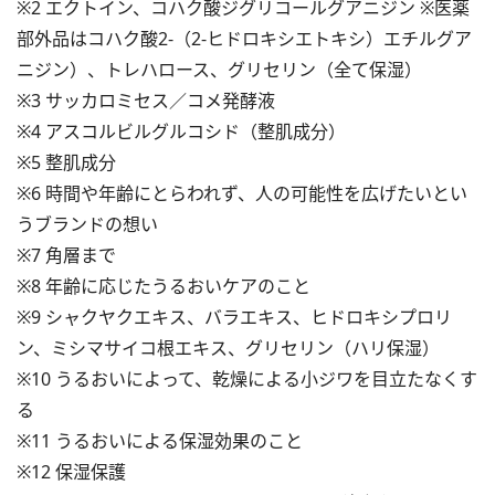
※2 エクトイン、コハク酸ジグリコールグアニジン ※医薬
部外品はコハク酸2-（2-ヒドロキシエトキシ）エチルグア
ニジン）、トレハロース、グリセリン（全て保湿）
※3 サッカロミセス／コメ発酵液
※4 アスコルビルグルコシド（整肌成分）
※5 整肌成分
※6 時間や年齢にとらわれず、人の可能性を広げたいとい
うブランドの想い
※7 角層まで
※8 年齢に応じたうるおいケアのこと
※9 シャクヤクエキス、バラエキス、ヒドロキシプロリ
ン、ミシマサイコ根エキス、グリセリン（ハリ保湿）
※10 うるおいによって、乾燥による小ジワを目立たなくす
る
※11 うるおいによる保湿効果のこと
※12 保湿保護