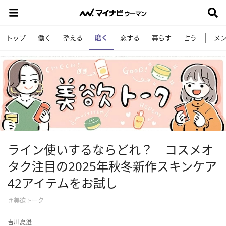
磨く
トップ
働く
整える
恋する
暮らす
占う
メ
ライン使いするならどれ？ コスメオ
タク注目の2025年秋冬新作スキンケア
42アイテムをお試し
＃美欲トーク
吉川夏澄