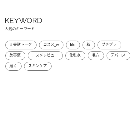
KEYWORD
人気のキーワード
＃美欲トーク
コスメ_w
life
秋
プチプラ
美容液
コスメレビュー
化粧水
毛穴
デパコス
磨く
スキンケア