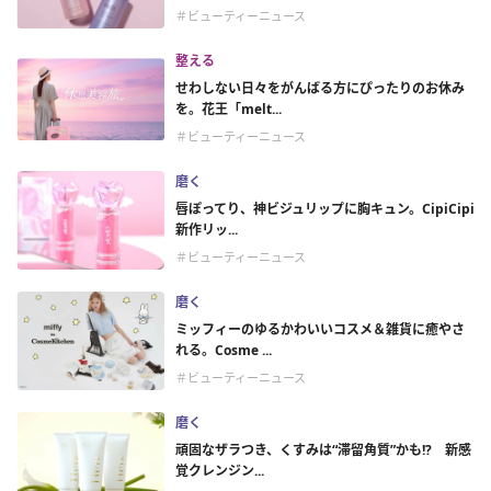
＃ビューティーニュース
整える
せわしない日々をがんばる方にぴったりのお休み
を。花王「melt...
＃ビューティーニュース
磨く
唇ぽってり、神ビジュリップに胸キュン。CipiCipi
新作リッ...
＃ビューティーニュース
磨く
ミッフィーのゆるかわいいコスメ＆雑貨に癒やさ
れる。Cosme ...
＃ビューティーニュース
磨く
頑固なザラつき、くすみは“滞留角質”かも!? 新感
覚クレンジン...