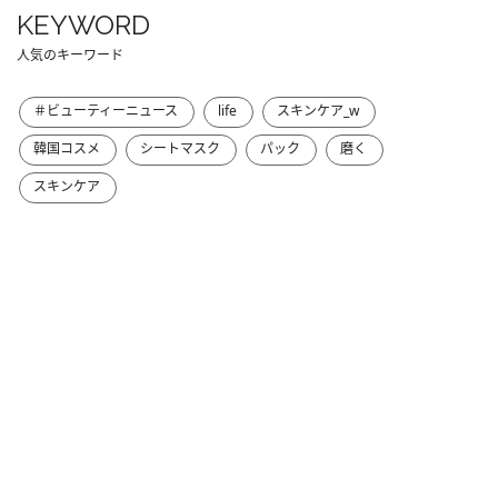
KEYWORD
人気のキーワード
＃ビューティーニュース
life
スキンケア_w
韓国コスメ
シートマスク
パック
磨く
スキンケア