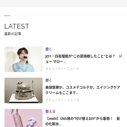
LATEST
最新の記事
磨く
JO1・白岩瑠姫が“この夏挑戦したこと”とは？ ジ
ョー マロー...
＃ビューティーニュース
磨く
美容医療か、コスメデコルテか。エイジングケア
クリームもここまで...
＃ビューティーニュース
整える
【melt】SNS発の“付け替えDIY”から着想！ 髪
の化粧水...