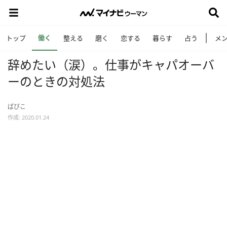
働く
トップ
整える
磨く
恋する
暮らす
占う
メ
辞めたい（涙）。仕事がキャパオーバ
ーのときの対処法
ぱぴこ
作成: 2020.01.24