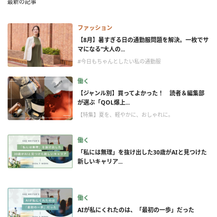
最新の記事
ファッション
【8月】暑すぎる日の通勤服問題を解決。一枚でサ
マになる“大人の...
#今日もちゃんとしたい私の通勤服
働く
【ジャンル別】買ってよかった！ 読者＆編集部
が選ぶ「QOL爆上...
【特集】夏を、軽やかに、おしゃれに。
働く
「私には無理」を抜け出した30歳がAIと見つけた
新しいキャリア...
働く
AIが私にくれたのは、「最初の一歩」だった