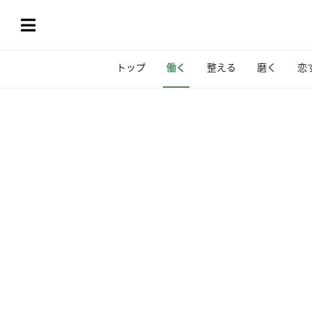
トップ
働く
整える
磨く
恋