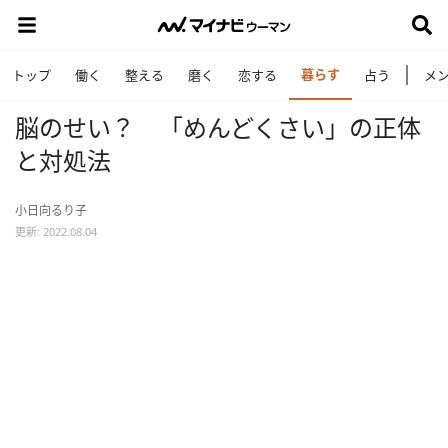
暮らす
トップ
働く
整える
磨く
恋する
占う
メ
脳のせい？ 「めんどくさい」の正体
と対処法
小日向るり子
更新: 2022.08.04