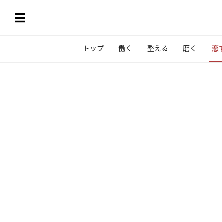
トップ
働く
整える
磨く
恋