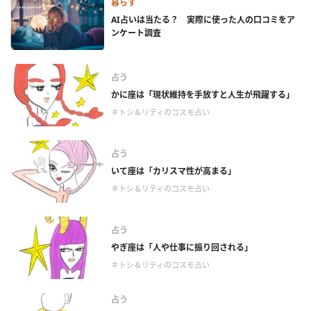
暮らす
AI占いは当たる？ 実際に使った人の口コミをア
ンケート調査
占う
かに座は「現状維持を手放すと人生が飛躍する」
＃トシ＆リティのコスモ占い
占う
いて座は「カリスマ性が高まる」
＃トシ＆リティのコスモ占い
占う
やぎ座は「人や仕事に振り回される」
＃トシ＆リティのコスモ占い
占う