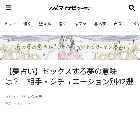
占う
トップ
働く
整える
磨く
恋する
暮らす
メ
【夢占い】セックスする夢の意味
は？ 相手・シチュエーション別42選
マリィ・プリマヴェラ
更新: 2023.10.26