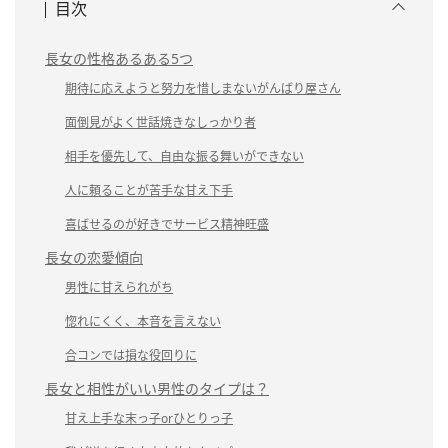
目次
長女の性格あるある5つ
期待に応えようと努力を惜しまないがんばり屋さん
面倒見がよく世話焼きなしっかり者
相手を優先して、自由な振る舞いができない
人に頼ることが苦手な甘え下手
喜ばせるのが好きでサービス精神旺盛
長女の恋愛傾向
男性に甘えられがち
惚れにくく、本音を言えない
合コンでは損な役回りに
長女と相性がいい男性のタイプは？
甘え上手な末っ子orひとりっ子