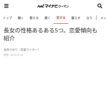
恋する
トップ
働く
整える
磨く
暮らす
占う
メ
長女の性格あるある5つ。恋愛傾向も
紹介
吉祥さゆり（恋愛ライター）
更新: 2023.09.25