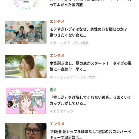
ってよかった国内旅...
エンタメ
モテすぎレディはなぜ、男性の心を掴むのか？
傷つきたくない女た...
＃ガールオアレディ3考察
エンタメ
本能剥き出し、夏の恋がスタート！ タイプの異
性に一直線♡ 早く...
＃シャッフルアイランド7考察
働く
「推し活」を理解してくれない彼氏。うまくいく
カップルがしている...
＃お仕事ハック
エンタメ
“相思相愛カップルほぼなし”地獄の合コンバーベ
キューで泥沼婚活...