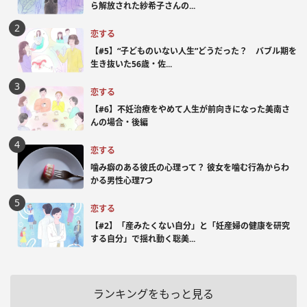
ら解放された紗希子さんの...
恋する
【#5】“子どものいない人生”どうだった？ バブル期を
生き抜いた56歳・佐...
恋する
【#6】不妊治療をやめて人生が前向きになった美南さ
んの場合・後編
恋する
噛み癖のある彼氏の心理って？ 彼女を噛む行為からわ
かる男性心理7つ
恋する
【#2】「産みたくない自分」と「妊産婦の健康を研究
する自分」で揺れ動く聡美...
ランキングをもっと見る