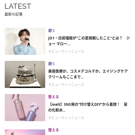
LATEST
最新の記事
磨く
JO1・白岩瑠姫が“この夏挑戦したこと”とは？ ジ
ョー マロー...
＃ビューティーニュース
磨く
美容医療か、コスメデコルテか。エイジングケア
クリームもここまで...
＃ビューティーニュース
整える
【melt】SNS発の“付け替えDIY”から着想！ 髪
の化粧水...
＃ビューティーニュース
整える