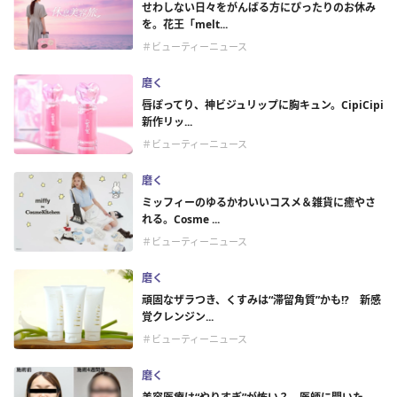
せわしない日々をがんばる方にぴったりのお休み
を。花王「melt...
＃ビューティーニュース
磨く
唇ぽってり、神ビジュリップに胸キュン。CipiCipi
新作リッ...
＃ビューティーニュース
磨く
ミッフィーのゆるかわいいコスメ＆雑貨に癒やさ
れる。Cosme ...
＃ビューティーニュース
磨く
頑固なザラつき、くすみは“滞留角質”かも!? 新感
覚クレンジン...
＃ビューティーニュース
磨く