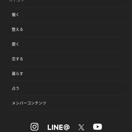
働く
整える
磨く
恋する
暮らす
占う
メンバーコンテンツ