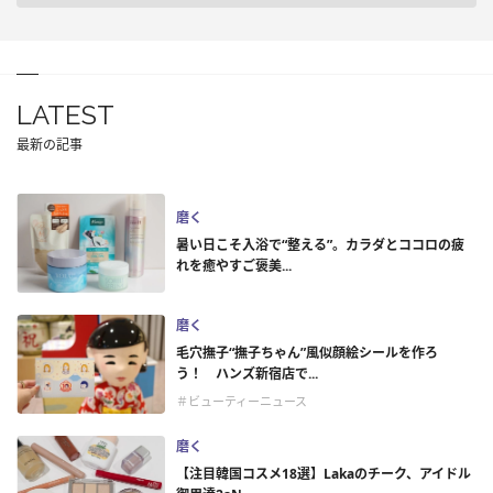
LATEST
最新の記事
磨く
暑い日こそ入浴で“整える”。カラダとココロの疲
れを癒やすご褒美...
磨く
毛穴撫子“撫子ちゃん”風似顔絵シールを作ろ
う！ ハンズ新宿店で...
＃ビューティーニュース
磨く
【注目韓国コスメ18選】Lakaのチーク、アイドル