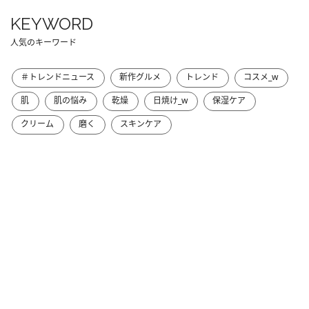
KEYWORD
人気のキーワード
＃トレンドニュース
新作グルメ
トレンド
コスメ_w
肌
肌の悩み
乾燥
日焼け_w
保湿ケア
クリーム
磨く
スキンケア