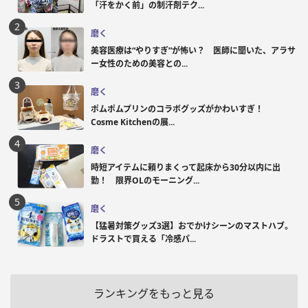
「汗をかく前」の制汗剤テク...
磨く
美容医療は“やりすぎ”が怖い？ 医師に聞いた、アラサ
ー女性のための美容との...
磨く
ポムポムプリンのコラボグッズがかわいすぎ！
Cosme Kitchenの展...
磨く
時短アイテムに頼りまくって起床から30分以内に出
勤！ 限界OLのモーニング...
磨く
【猛暑対策グッズ3選】おでかけシーンのマストハブ。
ドラストで買える「冷感パ...
ランキングをもっと見る