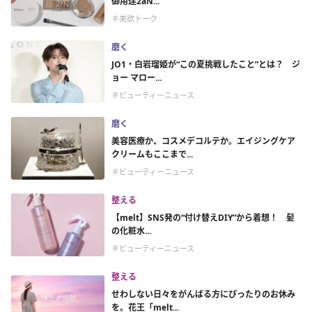
御用達2aN...
＃美欲トーク
磨く
JO1・白岩瑠姫が“この夏挑戦したこと”とは？ ジ
ョー マロー...
＃ビューティーニュース
磨く
美容医療か、コスメデコルテか。エイジングケア
クリームもここまで...
＃ビューティーニュース
整える
【melt】SNS発の“付け替えDIY”から着想！ 髪
の化粧水...
＃ビューティーニュース
整える
せわしない日々をがんばる方にぴったりのお休み
を。花王「melt...