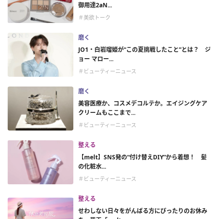
御用達2aN...
＃美欲トーク
磨く
JO1・白岩瑠姫が“この夏挑戦したこと”とは？ ジ
ョー マロー...
＃ビューティーニュース
磨く
美容医療か、コスメデコルテか。エイジングケア
クリームもここまで...
＃ビューティーニュース
整える
【melt】SNS発の“付け替えDIY”から着想！ 髪
の化粧水...
＃ビューティーニュース
整える
せわしない日々をがんばる方にぴったりのお休み