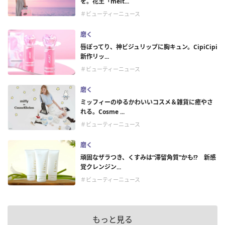
を。花王「melt...
＃ビューティーニュース
磨く
唇ぽってり、神ビジュリップに胸キュン。CipiCipi
新作リッ...
＃ビューティーニュース
磨く
ミッフィーのゆるかわいいコスメ＆雑貨に癒やさ
れる。Cosme ...
＃ビューティーニュース
磨く
頑固なザラつき、くすみは“滞留角質”かも!? 新感
覚クレンジン...
＃ビューティーニュース
もっと見る