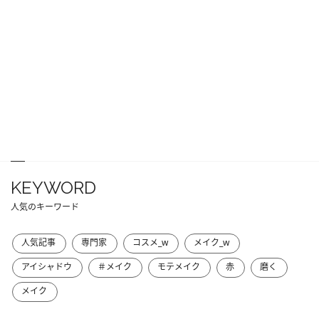
KEYWORD
人気のキーワード
人気記事
専門家
コスメ_w
メイク_w
アイシャドウ
＃メイク
モテメイク
赤
磨く
メイク