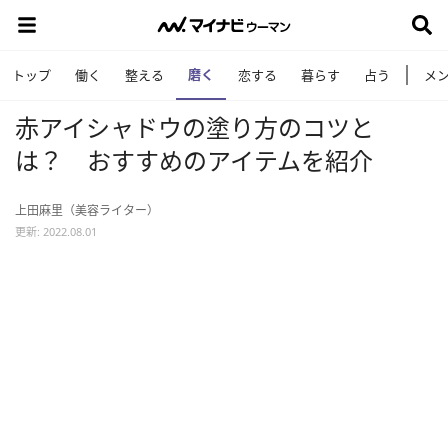
磨く
トップ
働く
整える
恋する
暮らす
占う
メ
赤アイシャドウの塗り方のコツと
は？ おすすめのアイテムを紹介
上田麻里（美容ライター）
更新: 2022.08.01