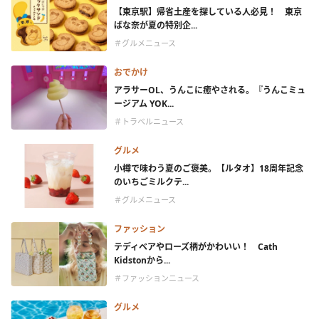
【東京駅】帰省土産を探している人必見！ 東京
ばな奈が夏の特別企...
＃グルメニュース
おでかけ
アラサーOL、うんこに癒やされる。『うんこミュ
ージアム YOK...
＃トラベルニュース
グルメ
小樽で味わう夏のご褒美。【ルタオ】18周年記念
のいちごミルクテ...
＃グルメニュース
ファッション
テディベアやローズ柄がかわいい！ Cath
Kidstonから...
＃ファッションニュース
グルメ