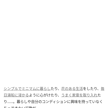
シンプルでミニマムに暮らし
たり、
花のある生活
をしたり、
毎
日湯船に浸かる
ように心がけたり、
うまく家電を取り入れ
た
り……。暮らしや自分のコンディションに興味を持っていなく
ちゃできない行動だ。