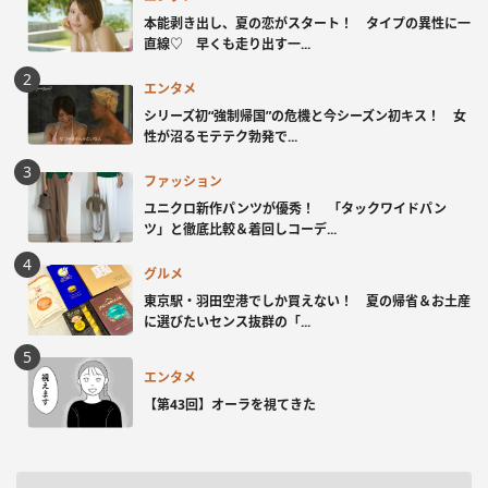
本能剥き出し、夏の恋がスタート！ タイプの異性に一
直線♡ 早くも走り出す一...
エンタメ
シリーズ初“強制帰国”の危機と今シーズン初キス！ 女
性が沼るモテテク勃発で...
ファッション
ユニクロ新作パンツが優秀！ 「タックワイドパン
ツ」と徹底比較＆着回しコーデ...
グルメ
東京駅・羽田空港でしか買えない！ 夏の帰省＆お土産
に選びたいセンス抜群の「...
エンタメ
【第43回】オーラを視てきた