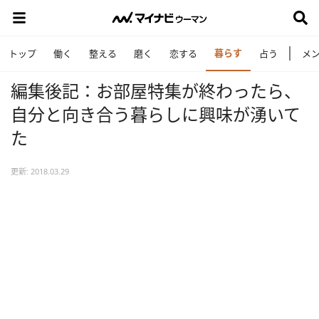
暮らす
トップ
働く
整える
磨く
恋する
占う
メ
編集後記：お部屋特集が終わったら、
自分と向き合う暮らしに興味が湧いて
た
更新: 2018.03.29