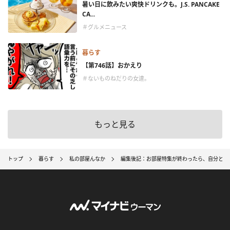
暑い日に飲みたい爽快ドリンクも。J.S. PANCAKE
CA...
＃グルメニュース
暮らす
【第746話】おかえり
＃ないものねだりの女達。
もっと見る
トップ
暮らす
私の部屋んなか
編集後記：お部屋特集が終わったら、自分と向