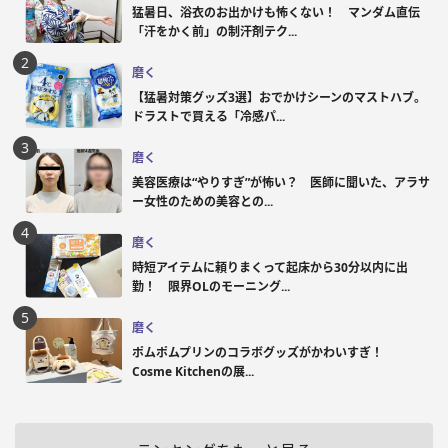
猛暑日、浴衣のお出かけも怖くない！ マンダム直伝
「汗をかく前」の制汗剤テク...
磨く
【猛暑対策グッズ3選】おでかけシーンのマストハブ。
ドラストで買える「冷感パ...
磨く
美容医療は“やりすぎ”が怖い？ 医師に聞いた、アラサ
ー女性のための美容との...
磨く
時短アイテムに頼りまくって起床から30分以内に出
勤！ 限界OLのモーニング...
磨く
ポムポムプリンのコラボグッズがかわいすぎ！
Cosme Kitchenの展...