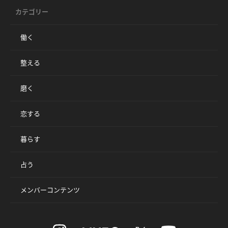
カテゴリー
働く
整える
磨く
恋する
暮らす
占う
メンバーコンテンツ