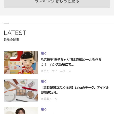
ランキングをもっと見る
LATEST
最新の記事
磨く
毛穴撫子“撫子ちゃん”風似顔絵シールを作ろ
う！ ハンズ新宿店で...
＃ビューティーニュース
磨く
【注目韓国コスメ18選】Lakaのチーク、アイドル
御用達2aN...
＃美欲トーク
磨く