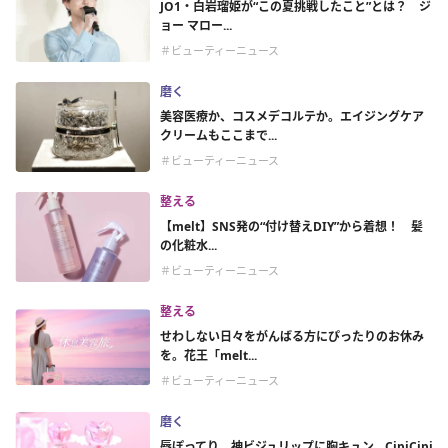
JO1・白岩瑠姫が“この夏挑戦したこと”とは？ ジ
ョー マロー...
＃ビューティーニュース
磨く
美容医療か、コスメデコルテか。エイジングケア
クリームもここまで...
＃ビューティーニュース
整える
【melt】SNS発の“付け替えDIY”から着想！ 髪
の化粧水...
＃ビューティーニュース
整える
せわしない日々をがんばる方にぴったりのお休み
を。花王「melt...
＃ビューティーニュース
磨く
唇ぽってり、神ビジュリップに胸キュン。CipiCipi