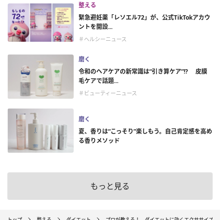
整える
緊急避妊薬「レソエル72」が、公式TikTokアカウ
ントを開設...
＃ヘルシーニュース
磨く
令和のヘアケアの新常識は“引き算ケア”!? 皮膜
毛ケアで話題...
＃ビューティーニュース
磨く
夏、香りは“こっそり”楽しもう。自己肯定感を高め
る香りメソッド
もっと見る
トップ
整える
ダイエット
プロが教える！ ダイエットに効くエクササイズ3