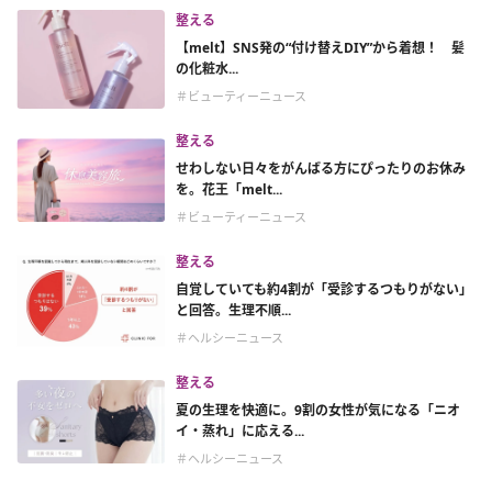
整える
【melt】SNS発の“付け替えDIY”から着想！ 髪
の化粧水...
＃ビューティーニュース
整える
せわしない日々をがんばる方にぴったりのお休み
を。花王「melt...
＃ビューティーニュース
整える
自覚していても約4割が「受診するつもりがない」
と回答。生理不順...
＃ヘルシーニュース
整える
夏の生理を快適に。9割の女性が気になる「ニオ
イ・蒸れ」に応える...
＃ヘルシーニュース