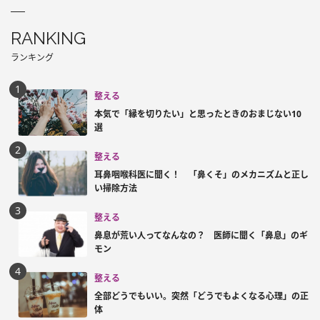
RANKING
ランキング
整える
本気で「縁を切りたい」と思ったときのおまじない10
選
整える
耳鼻咽喉科医に聞く！ 「鼻くそ」のメカニズムと正し
い掃除方法
整える
鼻息が荒い人ってなんなの？ 医師に聞く「鼻息」のギ
モン
整える
全部どうでもいい。突然「どうでもよくなる心理」の正
体