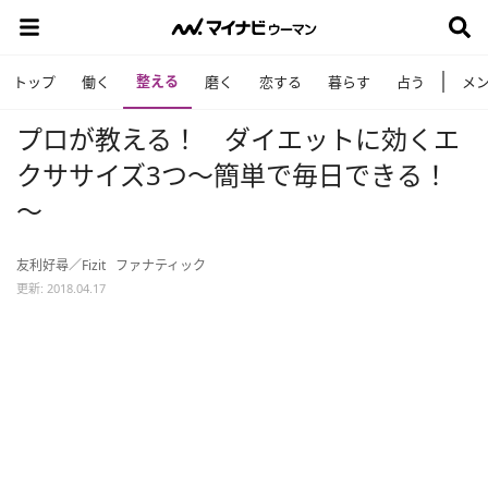
整える
トップ
働く
磨く
恋する
暮らす
占う
メ
プロが教える！ ダイエットに効くエ
クササイズ3つ～簡単で毎日できる！
～
友利好尋／Fizit
ファナティック
更新: 2018.04.17