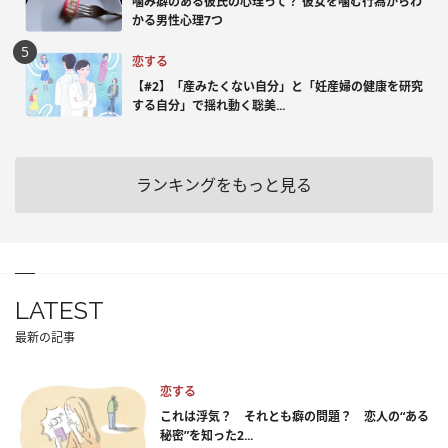
噛み癖のある彼氏の心理って？ 彼女を噛む行為からわ
かる男性心理7つ
恋する
【#2】「産みたくない自分」と「妊産婦の健康を研究
する自分」で揺れ動く聡美...
ランキングをもっと見る
LATEST
最新の記事
恋する
これは浮気？ それとも癖の問題？ 恋人の“ある
秘密”を知った2...