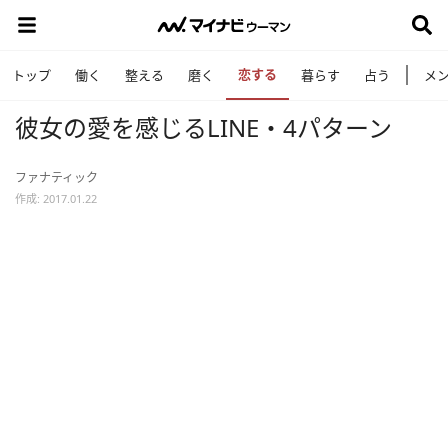
恋する
トップ
働く
整える
磨く
暮らす
占う
メ
彼女の愛を感じるLINE・4パターン
ファナティック
作成: 2017.01.22