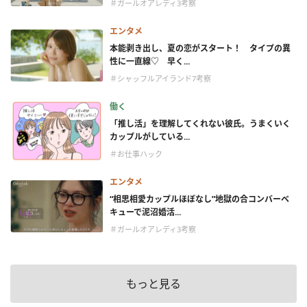
＃ガールオアレディ3考察
エンタメ
本能剥き出し、夏の恋がスタート！ タイプの異
性に一直線♡ 早く...
＃シャッフルアイランド7考察
働く
「推し活」を理解してくれない彼氏。うまくいく
カップルがしている...
＃お仕事ハック
エンタメ
“相思相愛カップルほぼなし”地獄の合コンバーベ
キューで泥沼婚活...
＃ガールオアレディ3考察
もっと見る