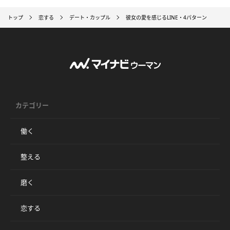
トップ
恋する
デート・カップル
彼女の愛を感じるLINE・4パターン
カテゴリー
働く
整える
磨く
恋する