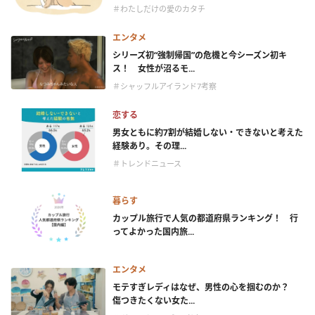
＃わたしだけの愛のカタチ
エンタメ
シリーズ初“強制帰国”の危機と今シーズン初キ
ス！ 女性が沼るモ...
＃シャッフルアイランド7考察
恋する
男女ともに約7割が結婚しない・できないと考えた
経験あり。その理...
＃トレンドニュース
暮らす
カップル旅行で人気の都道府県ランキング！ 行
ってよかった国内旅...
エンタメ
モテすぎレディはなぜ、男性の心を掴むのか？
傷つきたくない女た...