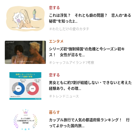
恋する
これは浮気？ それとも癖の問題？ 恋人の“ある
秘密”を知った2...
＃わたしだけの愛のカタチ
エンタメ
シリーズ初“強制帰国”の危機と今シーズン初キ
ス！ 女性が沼るモ...
＃シャッフルアイランド7考察
恋する
男女ともに約7割が結婚しない・できないと考えた
経験あり。その理...
＃トレンドニュース
暮らす
カップル旅行で人気の都道府県ランキング！ 行
ってよかった国内旅...