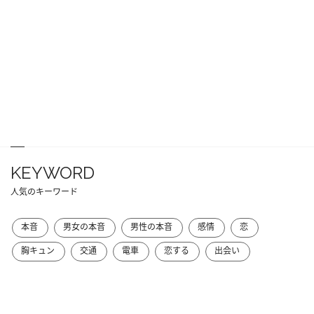
KEYWORD
人気のキーワード
本音
男女の本音
男性の本音
感情
恋
胸キュン
交通
電車
恋する
出会い