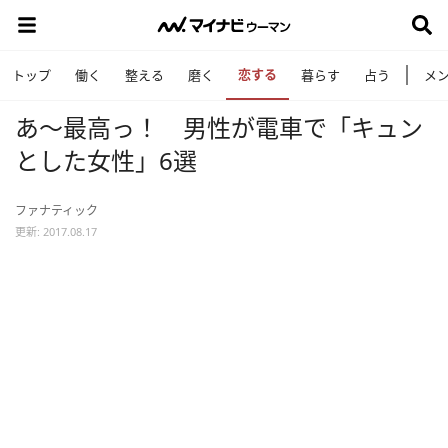
恋する
トップ
働く
整える
磨く
暮らす
占う
メ
あ～最高っ！ 男性が電車で「キュン
とした女性」6選
ファナティック
更新: 2017.08.17