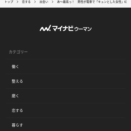
トップ
恋する
出会い
あ～最高っ！ 男性が電車で「キュンとした女性」6選
カテゴリー
働く
整える
磨く
恋する
暮らす