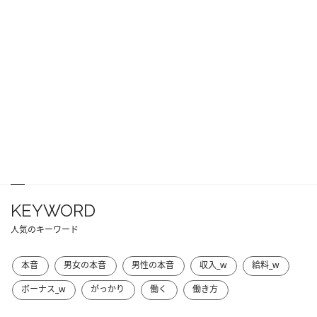
KEYWORD
人気のキーワード
本音
男女の本音
男性の本音
収入_w
給料_w
ボーナス_w
がっかり
働く
働き方