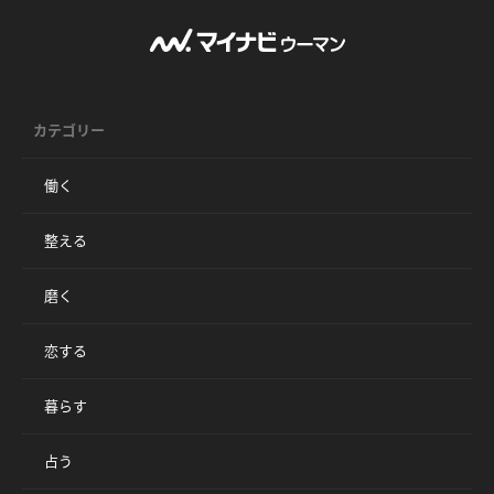
カテゴリー
働く
整える
磨く
恋する
暮らす
占う