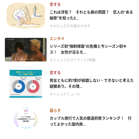
恋する
これは浮気？ それとも癖の問題？ 恋人の“ある
秘密”を知った2...
＃わたしだけの愛のカタチ
エンタメ
シリーズ初“強制帰国”の危機と今シーズン初キ
ス！ 女性が沼るモ...
＃シャッフルアイランド7考察
恋する
男女ともに約7割が結婚しない・できないと考えた
経験あり。その理...
＃トレンドニュース
暮らす
カップル旅行で人気の都道府県ランキング！ 行
ってよかった国内旅...