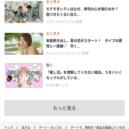
エンタメ
モテすぎレディはなぜ、男性の心を掴むのか？
傷つきたくない女た...
＃ガールオアレディ3考察
エンタメ
本能剥き出し、夏の恋がスタート！ タイプの異
性に一直線♡ 早く...
＃シャッフルアイランド7考察
働く
「推し活」を理解してくれない彼氏。うまくいく
カップルがしている...
＃お仕事ハック
もっと見る
トップ
恋する
デート・カップル
デートで、男性が「彼女の寝姿にドン引きし