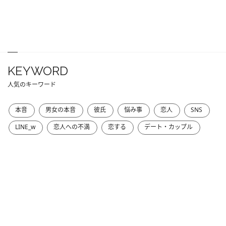
KEYWORD
人気のキーワード
本音
男女の本音
彼氏
悩み事
恋人
SNS
LINE_w
恋人への不満
恋する
デート・カップル