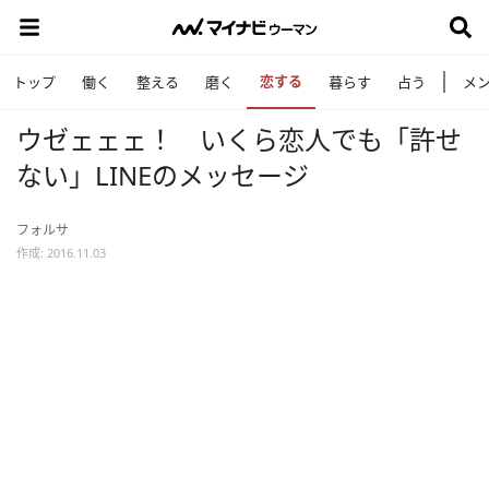
恋する
トップ
働く
整える
磨く
暮らす
占う
メ
ウゼェェェ！ いくら恋人でも「許せ
ない」LINEのメッセージ
フォルサ
作成: 2016.11.03