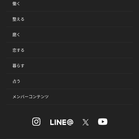
働く
整える
磨く
恋する
暮らす
占う
メンバーコンテンツ