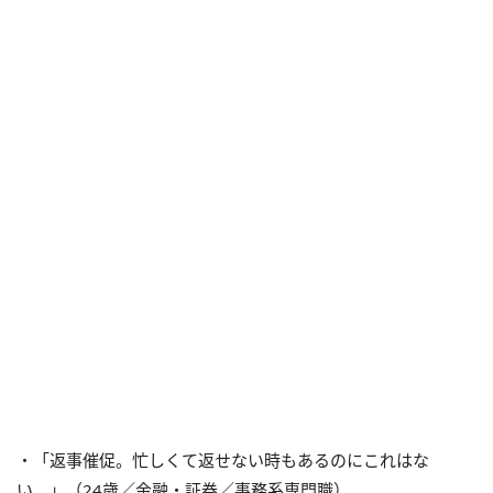
・「返事催促。忙しくて返せない時もあるのにこれはな
い。」（24歳／金融・証券／事務系専門職）