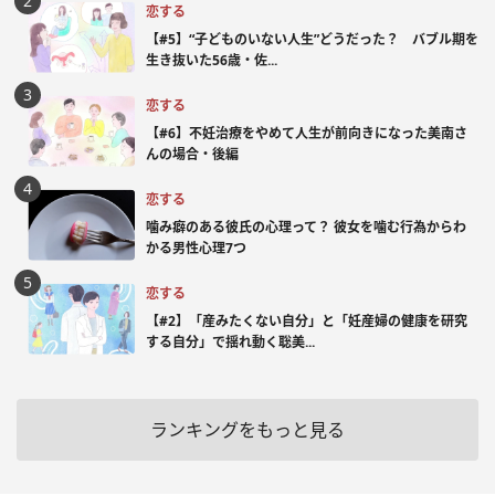
恋する
【#5】“子どものいない人生”どうだった？ バブル期を
生き抜いた56歳・佐...
恋する
【#6】不妊治療をやめて人生が前向きになった美南さ
んの場合・後編
恋する
噛み癖のある彼氏の心理って？ 彼女を噛む行為からわ
かる男性心理7つ
恋する
【#2】「産みたくない自分」と「妊産婦の健康を研究
する自分」で揺れ動く聡美...
ランキングをもっと見る