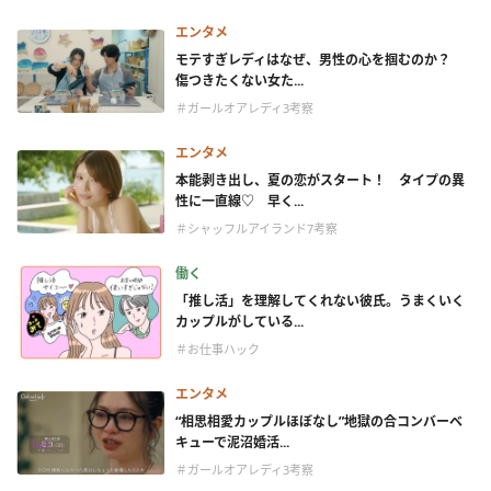
エンタメ
モテすぎレディはなぜ、男性の心を掴むのか？
傷つきたくない女た...
＃ガールオアレディ3考察
エンタメ
本能剥き出し、夏の恋がスタート！ タイプの異
性に一直線♡ 早く...
＃シャッフルアイランド7考察
働く
「推し活」を理解してくれない彼氏。うまくいく
カップルがしている...
＃お仕事ハック
エンタメ
“相思相愛カップルほぼなし”地獄の合コンバーベ
キューで泥沼婚活...
＃ガールオアレディ3考察