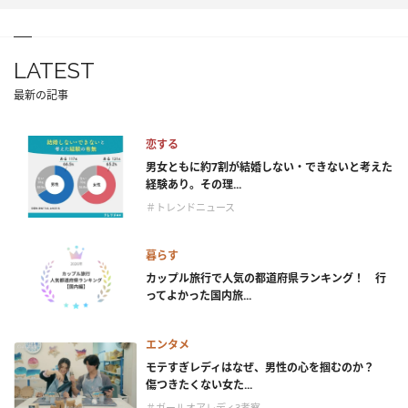
LATEST
最新の記事
恋する
男女ともに約7割が結婚しない・できないと考えた
経験あり。その理...
＃トレンドニュース
暮らす
カップル旅行で人気の都道府県ランキング！ 行
ってよかった国内旅...
エンタメ
モテすぎレディはなぜ、男性の心を掴むのか？
傷つきたくない女た...
＃ガールオアレディ3考察