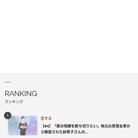
RANKING
ランキング
恋する
【#4】「家の呪縛を断ち切りたい」地元の男尊女卑か
ら解放された紗希子さんの...