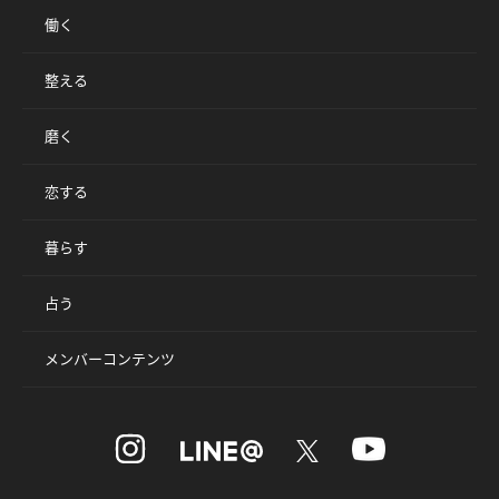
働く
整える
磨く
恋する
暮らす
占う
メンバーコンテンツ