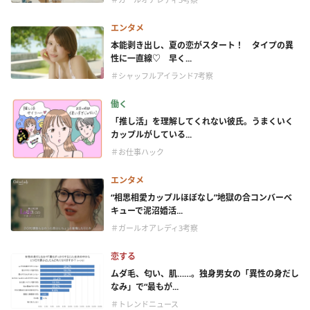
エンタメ
本能剥き出し、夏の恋がスタート！ タイプの異
性に一直線♡ 早く...
＃シャッフルアイランド7考察
働く
「推し活」を理解してくれない彼氏。うまくいく
カップルがしている...
＃お仕事ハック
エンタメ
“相思相愛カップルほぼなし”地獄の合コンバーベ
キューで泥沼婚活...
＃ガールオアレディ3考察
恋する
ムダ毛、匂い、肌……。独身男女の「異性の身だし
なみ」で“最もが...
＃トレンドニュース