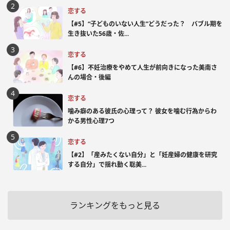
恋する
【#5】“子どものいない人生”どうだった？ バブル期を
生き抜いた56歳・佐...
恋する
【#6】不妊治療をやめて人生が前向きになった美南さ
んの場合・後編
恋する
噛み癖のある彼氏の心理って？ 彼女を噛む行為からわ
かる男性心理7つ
恋する
【#2】「産みたくない自分」と「妊産婦の健康を研究
する自分」で揺れ動く聡美...
ランキングをもっと見る