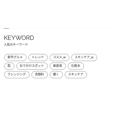
KEYWORD
人気のキーワード
新作グルメ
トレンド
コスメ_w
スキンケア_w
肌
おでかけスポット
美容液
化粧水
クレンジング
洗顔料
磨く
スキンケア