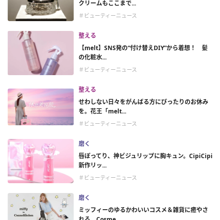
クリームもここまで...
＃ビューティーニュース
整える
【melt】SNS発の“付け替えDIY”から着想！ 髪
の化粧水...
＃ビューティーニュース
整える
せわしない日々をがんばる方にぴったりのお休み
を。花王「melt...
＃ビューティーニュース
磨く
唇ぽってり、神ビジュリップに胸キュン。CipiCipi
新作リッ...
＃ビューティーニュース
磨く
ミッフィーのゆるかわいいコスメ＆雑貨に癒やさ
れる。Cosme ...