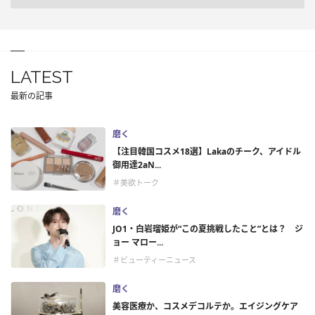
LATEST
最新の記事
磨く
【注目韓国コスメ18選】Lakaのチーク、アイドル
御用達2aN...
＃美欲トーク
磨く
JO1・白岩瑠姫が“この夏挑戦したこと”とは？ ジ
ョー マロー...
＃ビューティーニュース
磨く
美容医療か、コスメデコルテか。エイジングケア