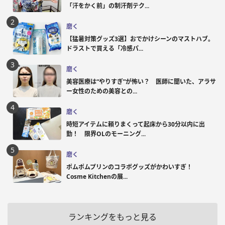
「汗をかく前」の制汗剤テク...
磨く
【猛暑対策グッズ3選】おでかけシーンのマストハブ。
ドラストで買える「冷感パ...
磨く
美容医療は“やりすぎ”が怖い？ 医師に聞いた、アラサ
ー女性のための美容との...
磨く
時短アイテムに頼りまくって起床から30分以内に出
勤！ 限界OLのモーニング...
磨く
ポムポムプリンのコラボグッズがかわいすぎ！
Cosme Kitchenの展...
ランキングをもっと見る