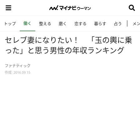
働く
トップ
整える
磨く
恋する
暮らす
占う
メ
セレブ妻になりたい！ 「玉の輿に乗
った」と思う男性の年収ランキング
ファナティック
作成: 2016.09.15