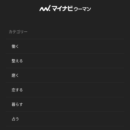
カテゴリー
働く
整える
磨く
恋する
暮らす
占う