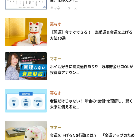
金」を抑え3年...
＃マネーニュース
暮らす
【開運】今すぐできる！ 恋愛運＆金運を上げる
方法10選
マネー
ポイ活好きに投資適性あり!? 万年貯金ゼロOLが
投資家アナウン...
暮らす
老後だけじゃない！ 年金の”裏側”を理解し、賢く
未来に備えるた...
マネー
金運を下げるNG行動とは？ 「金運アップのため