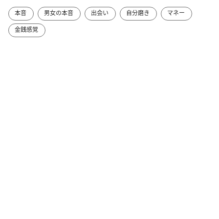
本音
男女の本音
出会い
自分磨き
マネー
金銭感覚