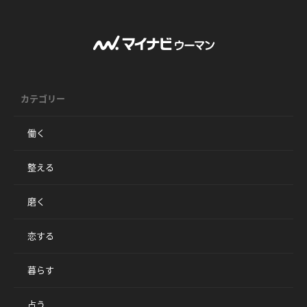
カテゴリー
働く
整える
磨く
恋する
暮らす
占う