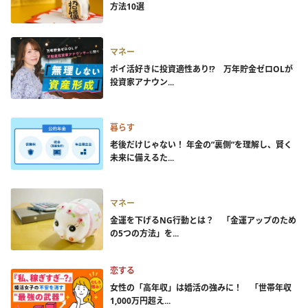
方法10選
マネー
ポイ活好きに投資適性あり!? 万年貯金ゼロOLが
投資家アナウン...
暮らす
老後だけじゃない！ 年金の”裏側”を理解し、賢く
未来に備えるた...
マネー
金運を下げるNG行動とは？ 「金運アップのため
の5つの方法」を...
恋する
女性の「高年収」は婚活の強みに！ 「世帯年収
1,000万円超え...