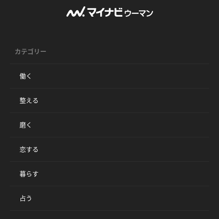
カテゴリー
働く
整える
磨く
恋する
暮らす
占う