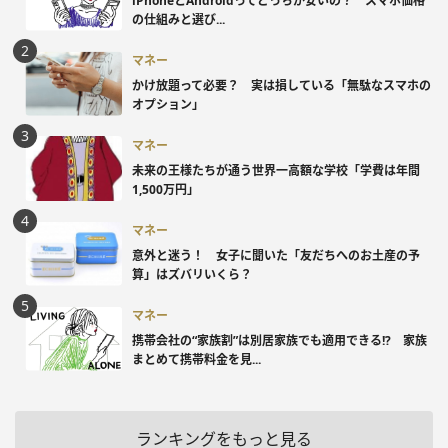
iPhoneとAndroidってどっちが安いの？ スマホ価格
の仕組みと選び...
マネー
かけ放題って必要？ 実は損している「無駄なスマホの
オプション」
マネー
未来の王様たちが通う世界一高額な学校「学費は年間
1,500万円」
マネー
意外と迷う！ 女子に聞いた「友だちへのお土産の予
算」はズバリいくら？
マネー
携帯会社の“家族割”は別居家族でも適用できる!? 家族
まとめて携帯料金を見...
ランキングをもっと見る