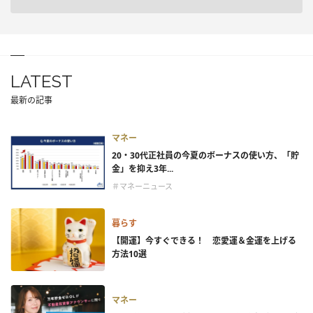
LATEST
最新の記事
マネー
20・30代正社員の今夏のボーナスの使い方、「貯
金」を抑え3年...
＃マネーニュース
暮らす
【開運】今すぐできる！ 恋愛運＆金運を上げる
方法10選
マネー