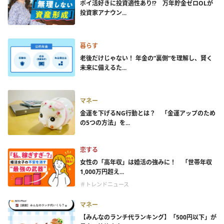
ポイ活好きに投資適性あり!? 万年貯金ゼロOLが
投資家アナウン...
暮らす
老後だけじゃない！ 年金の”裏側”を理解し、賢く
未来に備えるた...
マネー
金運を下げるNG行動とは？ 「金運アップのため
の5つの方法」を...
恋する
女性の「高年収」は婚活の強みに！ 「世帯年収
1,000万円超え...
＃トレンドニュース
マネー
【みんなのランチ代ランキング】「500円以下」が