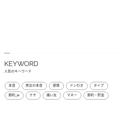
KEYWORD
人気のキーワード
本音
男女の本音
感情
ドン引き
タイプ
節約_w
ケチ
痛い女
マネー
節約・貯金