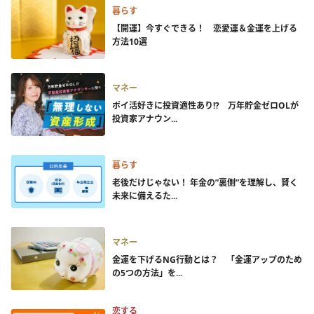
暮らす
【開運】今すぐできる！ 恋愛運＆金運を上げる
方法10選
マネー
ポイ活好きに投資適性あり!? 万年貯金ゼロOLが
投資家アナウン...
暮らす
老後だけじゃない！ 年金の”裏側”を理解し、賢く
未来に備えるた...
マネー
金運を下げるNG行動とは？ 「金運アップのため
の5つの方法」を...
恋する