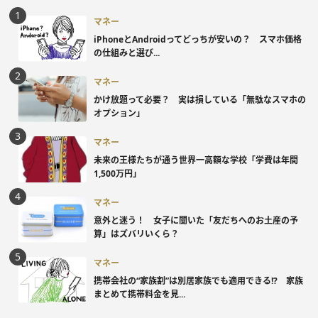
マネー
iPhoneとAndroidってどっちが安いの？ スマホ価格
の仕組みと選び...
マネー
かけ放題って必要？ 実は損している「無駄なスマホの
オプション」
マネー
未来の王様たちが通う世界一高額な学校「学費は年間
1,500万円」
マネー
意外と迷う！ 女子に聞いた「友だちへのお土産の予
算」はズバリいくら？
マネー
携帯会社の“家族割”は別居家族でも適用できる!? 家族
まとめて携帯料金を見...