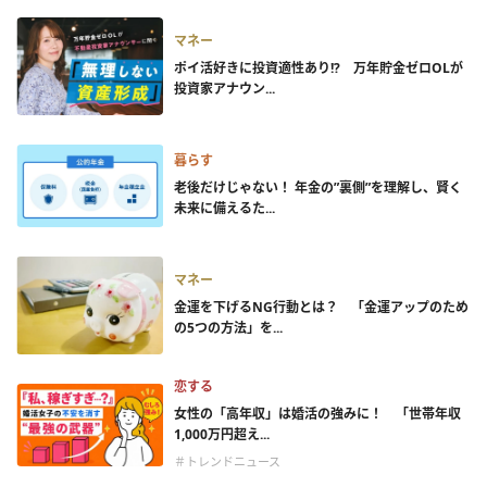
マネー
ポイ活好きに投資適性あり!? 万年貯金ゼロOLが
投資家アナウン...
暮らす
老後だけじゃない！ 年金の”裏側”を理解し、賢く
未来に備えるた...
マネー
金運を下げるNG行動とは？ 「金運アップのため
の5つの方法」を...
恋する
女性の「高年収」は婚活の強みに！ 「世帯年収
1,000万円超え...
＃トレンドニュース