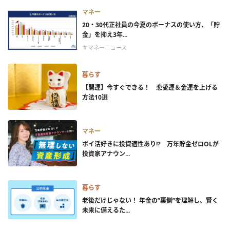
マネー
20・30代正社員の今夏のボーナスの使い方、「貯
金」を抑え3年...
＃マネーニュース
暮らす
【開運】今すぐできる！ 恋愛運＆金運を上げる
方法10選
マネー
ポイ活好きに投資適性あり!? 万年貯金ゼロOLが
投資家アナウン...
暮らす
老後だけじゃない！ 年金の”裏側”を理解し、賢く
未来に備えるた...