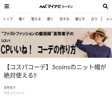
トップ
働く
整える
磨く
恋する
暮らす
占う
メ
【コスパコーデ】3coinsのニット帽が
絶対使える!!
髙幣素子
作成: 2017.01.20