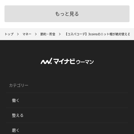
もっと見る
トップ
マネー
節約・貯金
【コスパコーデ】3coinsのニット帽が絶対使える!!
カテゴリー
働く
整える
磨く