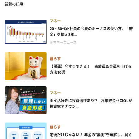
最新の記事
マネー
20・30代正社員の今夏のボーナスの使い方、「貯
金」を抑え3年...
＃マネーニュース
暮らす
【開運】今すぐできる！ 恋愛運＆金運を上げる
方法10選
マネー
ポイ活好きに投資適性あり!? 万年貯金ゼロOLが
投資家アナウン...
暮らす
老後だけじゃない！ 年金の”裏側”を理解し、賢く