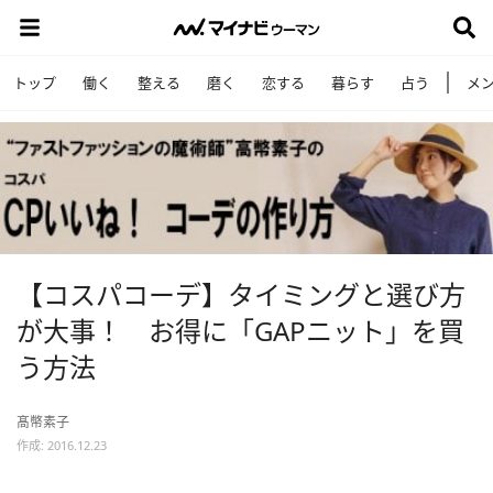
トップ
働く
整える
磨く
恋する
暮らす
占う
メ
【コスパコーデ】タイミングと選び方
が大事！ お得に「GAPニット」を買
う方法
髙幣素子
作成: 2016.12.23