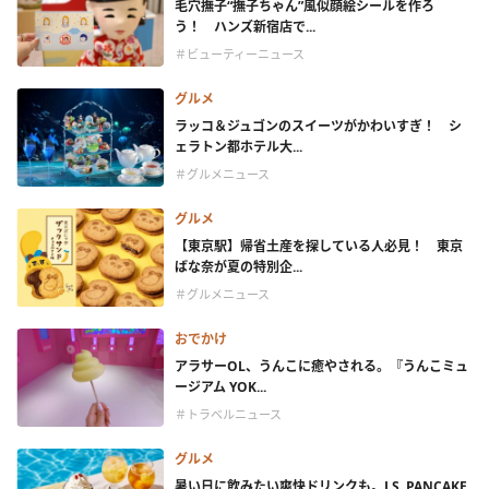
毛穴撫子“撫子ちゃん”風似顔絵シールを作ろ
う！ ハンズ新宿店で...
＃ビューティーニュース
グルメ
ラッコ＆ジュゴンのスイーツがかわいすぎ！ シ
ェラトン都ホテル大...
＃グルメニュース
グルメ
【東京駅】帰省土産を探している人必見！ 東京
ばな奈が夏の特別企...
＃グルメニュース
おでかけ
アラサーOL、うんこに癒やされる。『うんこミュ
ージアム YOK...
＃トラベルニュース
グルメ
暑い日に飲みたい爽快ドリンクも。J.S. PANCAKE