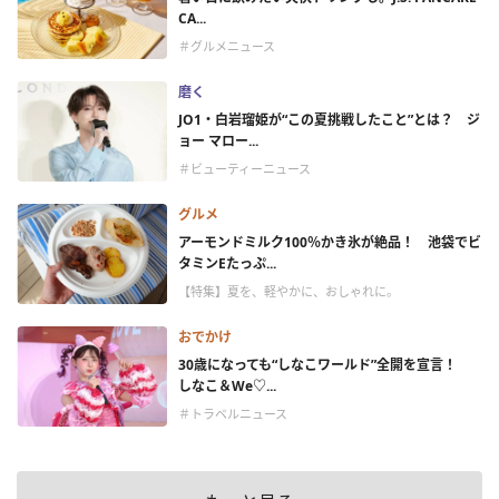
CA...
＃グルメニュース
磨く
JO1・白岩瑠姫が“この夏挑戦したこと”とは？ ジ
ョー マロー...
＃ビューティーニュース
グルメ
アーモンドミルク100％かき氷が絶品！ 池袋でビ
タミンEたっぷ...
【特集】夏を、軽やかに、おしゃれに。
おでかけ
30歳になっても“しなこワールド”全開を宣言！
しなこ＆We♡...
＃トラベルニュース