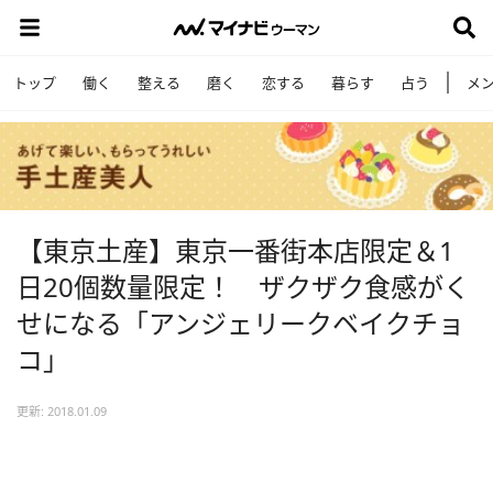
トップ
働く
整える
磨く
恋する
暮らす
占う
メ
【東京土産】東京一番街本店限定＆1
日20個数量限定！ ザクザク食感がく
せになる「アンジェリークベイクチョ
コ」
更新: 2018.01.09