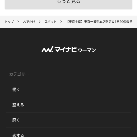
もっと見る
トップ
おでかけ
スポット
【東京土産】東京一番街本店限定＆1日20個数量
カテゴリー
働く
整える
磨く
恋する