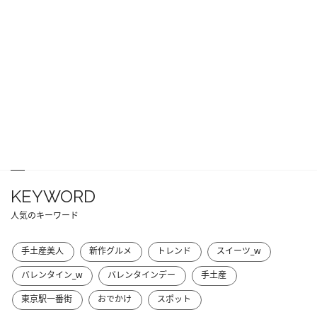
KEYWORD
人気のキーワード
手土産美人
新作グルメ
トレンド
スイーツ_w
バレンタイン_w
バレンタインデー
手土産
東京駅一番街
おでかけ
スポット