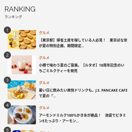
RANKING
ランキング
グルメ
【東京駅】帰省土産を探している人必見！ 東京ばな奈
が夏の特別企画、期間限定...
グルメ
小樽で味わう夏のご褒美。【ルタオ】18周年記念のい
ちごミルクティーを発売
グルメ
暑い日に飲みたい爽快ドリンクも。J.S. PANCAKE CAFE
で夏の「...
グルメ
アーモンドミルク100％かき氷が絶品！ 池袋でビタミ
ンEたっぷり・アーモン...