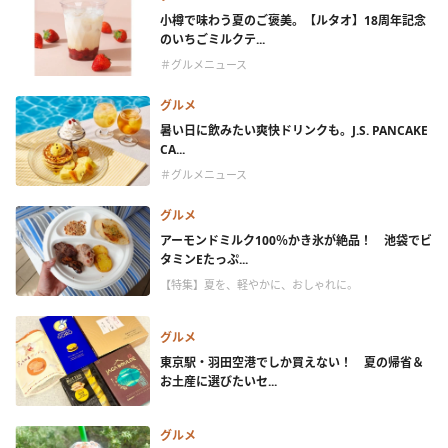
小樽で味わう夏のご褒美。【ルタオ】18周年記念
のいちごミルクテ...
＃グルメニュース
グルメ
暑い日に飲みたい爽快ドリンクも。J.S. PANCAKE
CA...
＃グルメニュース
グルメ
アーモンドミルク100％かき氷が絶品！ 池袋でビ
タミンEたっぷ...
【特集】夏を、軽やかに、おしゃれに。
グルメ
東京駅・羽田空港でしか買えない！ 夏の帰省＆
お土産に選びたいセ...
グルメ