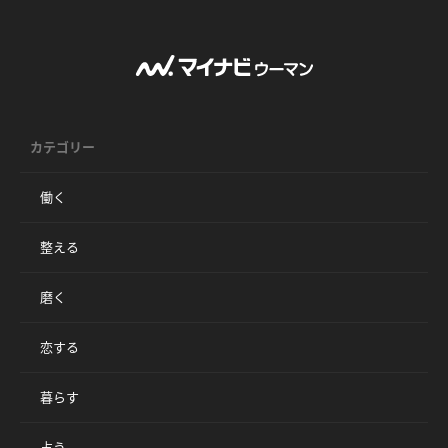
カテゴリー
働く
整える
磨く
恋する
暮らす
占う