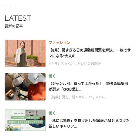
LATEST
最新の記事
ファッション
【8月】暑すぎる日の通勤服問題を解決。一枚でサ
マになる“大人の...
#今日もちゃんとしたい私の通勤服
働く
【ジャンル別】買ってよかった！ 読者＆編集部
が選ぶ「QOL爆上...
【特集】夏を、軽やかに、おしゃれに。
働く
「私には無理」を抜け出した30歳がAIと見つけた
新しいキャリア...