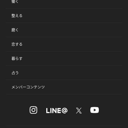
働く
整える
磨く
恋する
暮らす
占う
メンバーコンテンツ