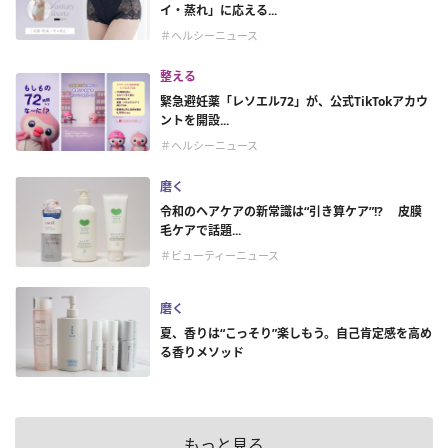
イ・蒸れ」に応える...
＃ヘルシーニュース
整える
緊急避妊薬「レソエル72」が、公式TikTokアカウ
ントを開設...
＃ヘルシーニュース
磨く
令和のヘアケアの新常識は“引き算ケア”!? 皮膜
毛ケアで話題...
＃ビューティーニュース
磨く
夏、香りは“こっそり”楽しもう。自己肯定感を高め
る香りメソッド
もっと見る