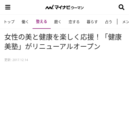
整える
トップ
働く
磨く
恋する
暮らす
占う
メ
女性の美と健康を楽しく応援！「健康
美塾」がリニューアルオープン
更新: 2017.12.14