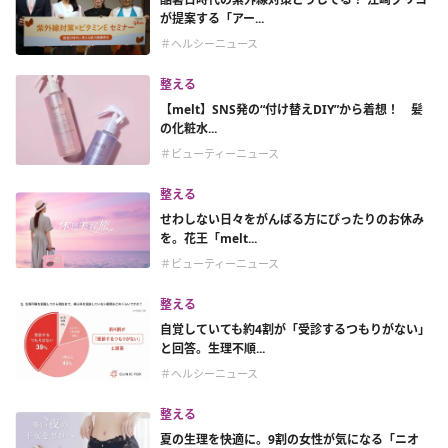
が提案する「アー...
＃ヘルシーニュース
整える
【melt】SNS発の“付け替えDIY”から着想！ 髪
の化粧水...
＃ビューティーニュース
整える
せわしない日々をがんばる方にぴったりのお休み
を。花王「melt...
＃ビューティーニュース
整える
自覚していても約4割が「受診するつもりがない」
と回答。生理不順...
＃ヘルシーニュース
整える
夏の生理を快適に。9割の女性が気になる「ニオ