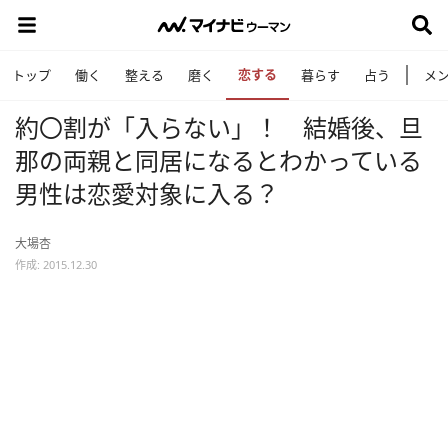
恋する
トップ
働く
整える
磨く
暮らす
占う
メ
約〇割が「入らない」！ 結婚後、旦
那の両親と同居になるとわかっている
男性は恋愛対象に入る？
大場杏
作成: 2015.12.30