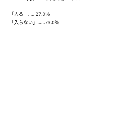
「入る」……27.0％
「入らない」……73.0％