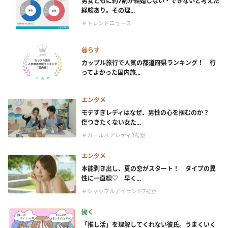
男女ともに約7割が結婚しない・できないと考えた
経験あり。その理...
＃トレンドニュース
暮らす
カップル旅行で人気の都道府県ランキング！ 行
ってよかった国内旅...
エンタメ
モテすぎレディはなぜ、男性の心を掴むのか？
傷つきたくない女た...
＃ガールオアレディ3考察
エンタメ
本能剥き出し、夏の恋がスタート！ タイプの異
性に一直線♡ 早く...
＃シャッフルアイランド7考察
働く
「推し活」を理解してくれない彼氏。うまくいく