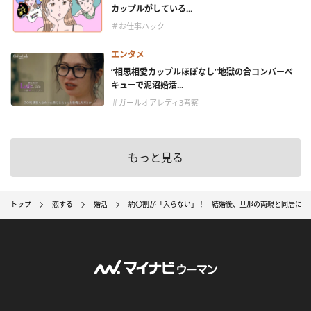
カップルがしている...
＃お仕事ハック
エンタメ
“相思相愛カップルほぼなし”地獄の合コンバーベ
キューで泥沼婚活...
＃ガールオアレディ3考察
もっと見る
トップ
恋する
婚活
約〇割が「入らない」！ 結婚後、旦那の両親と同居にな