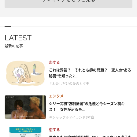
LATEST
最新の記事
恋する
これは浮気？ それとも癖の問題？ 恋人の“ある
秘密”を知った2...
＃わたしだけの愛のカタチ
エンタメ
シリーズ初“強制帰国”の危機と今シーズン初キ
ス！ 女性が沼るモ...
＃シャッフルアイランド7考察
恋する