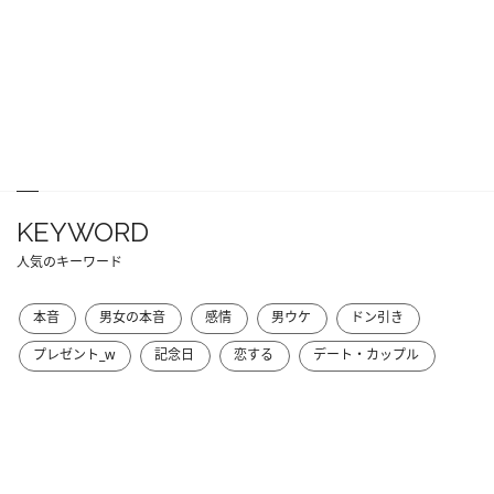
KEYWORD
人気のキーワード
本音
男女の本音
感情
男ウケ
ドン引き
プレゼント_w
記念日
恋する
デート・カップル