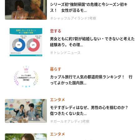
シリーズ初“強制帰国”の危機と今シーズン初キ
ス！ 女性が沼るモ...
＃シャッフルアイランド7考察
恋する
男女ともに約7割が結婚しない・できないと考えた
経験あり。その理...
＃トレンドニュース
暮らす
カップル旅行で人気の都道府県ランキング！ 行
ってよかった国内旅...
エンタメ
モテすぎレディはなぜ、男性の心を掴むのか？
傷つきたくない女た...
＃ガールオアレディ3考察
エンタメ