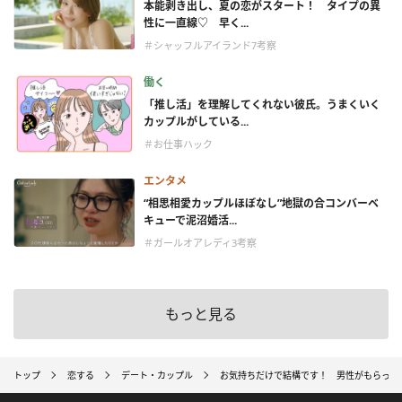
本能剥き出し、夏の恋がスタート！ タイプの異
性に一直線♡ 早く...
＃シャッフルアイランド7考察
働く
「推し活」を理解してくれない彼氏。うまくいく
カップルがしている...
＃お仕事ハック
エンタメ
“相思相愛カップルほぼなし”地獄の合コンバーベ
キューで泥沼婚活...
＃ガールオアレディ3考察
もっと見る
トップ
恋する
デート・カップル
お気持ちだけで結構です！ 男性がもらって