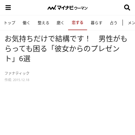
恋する
トップ
働く
整える
磨く
暮らす
占う
メ
お気持ちだけで結構です！ 男性がも
らっても困る「彼女からのプレゼン
ト」6選
ファナティック
作成: 2015.12.18