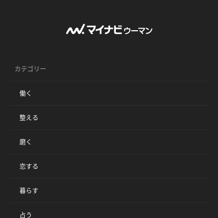
カテゴリー
働く
整える
磨く
恋する
暮らす
占う