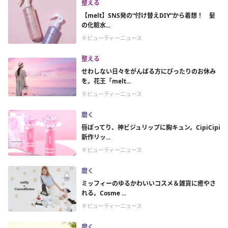
整える
【melt】SNS発の“付け替えDIY”から着想！ 髪
の化粧水...
＃ビューティーニュース
整える
せわしない日々をがんばる方にぴったりのお休み
を。花王「melt...
＃ビューティーニュース
磨く
唇ぽってり、神ビジュリップに胸キュン。CipiCipi
新作リッ...
＃ビューティーニュース
磨く
ミッフィーのゆるかわいいコスメ＆雑貨に癒やさ
れる。Cosme ...
＃ビューティーニュース
磨く