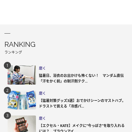
RANKING
ランキング
磨く
猛暑日、浴衣のお出かけも怖くない！ マンダム直伝
「汗をかく前」の制汗剤テク...
磨く
【猛暑対策グッズ3選】おでかけシーンのマストハブ。
ドラストで買える「冷感パ...
磨く
【エクセル・KATE】メイクに“今っぽさ”を取り入れる
には？ ブラウンアイ...