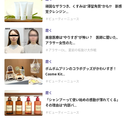
頑固なザラつき、くすみは“滞留角質”かも!? 新感
覚クレンジン...
＃ビューティーニュース
磨く
美容医療は“やりすぎ”が怖い？ 医師に聞いた、
アラサー女性のた...
＃アラサーOL、夏前の垢抜け大作戦
磨く
ポムポムプリンのコラボグッズがかわいすぎ！
Cosme Kit...
＃ビューティーニュース
磨く
「シャンプーって使い始めの感動が薄れてくる」
その理由は“内部バ...
＃ビューティーニュース