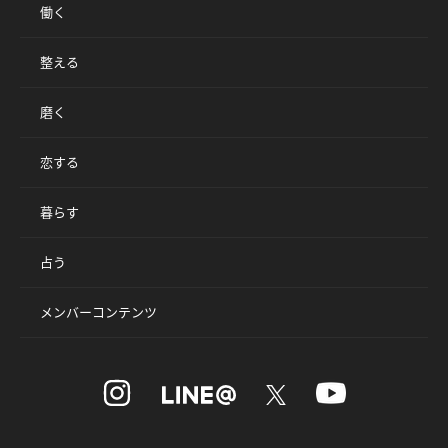
働く
整える
磨く
恋する
暮らす
占う
メンバーコンテンツ