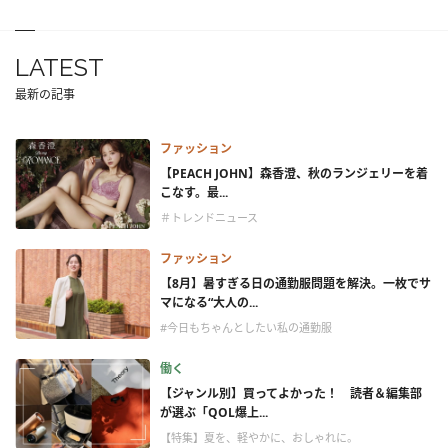
LATEST
最新の記事
ファッション
【PEACH JOHN】森香澄、秋のランジェリーを着
こなす。最...
＃トレンドニュース
ファッション
【8月】暑すぎる日の通勤服問題を解決。一枚でサ
マになる“大人の...
#今日もちゃんとしたい私の通勤服
働く
【ジャンル別】買ってよかった！ 読者＆編集部
が選ぶ「QOL爆上...
【特集】夏を、軽やかに、おしゃれに。