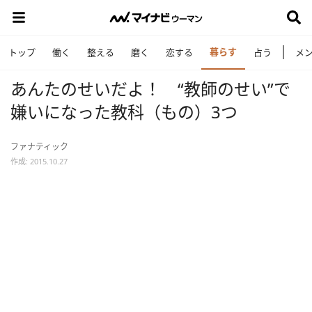
暮らす
トップ
働く
整える
磨く
恋する
占う
メ
あんたのせいだよ！ “教師のせい”で
嫌いになった教科（もの）3つ
ファナティック
作成: 2015.10.27