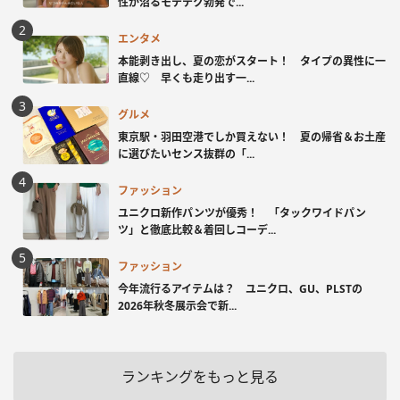
性が沼るモテテク勃発で...
エンタメ
本能剥き出し、夏の恋がスタート！ タイプの異性に一
直線♡ 早くも走り出す一...
グルメ
東京駅・羽田空港でしか買えない！ 夏の帰省＆お土産
に選びたいセンス抜群の「...
ファッション
ユニクロ新作パンツが優秀！ 「タックワイドパン
ツ」と徹底比較＆着回しコーデ...
ファッション
今年流行るアイテムは？ ユニクロ、GU、PLSTの
2026年秋冬展示会で新...
ランキングをもっと見る