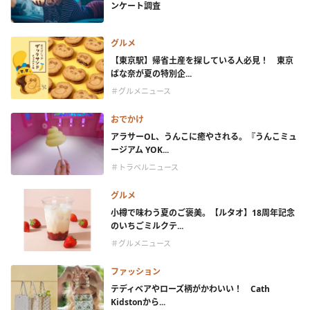
ンケート調査
グルメ
【東京駅】帰省土産を探している人必見！ 東京
ばな奈が夏の特別企...
＃グルメニュース
おでかけ
アラサーOL、うんこに癒やされる。『うんこミュ
ージアム YOK...
＃トラベルニュース
グルメ
小樽で味わう夏のご褒美。【ルタオ】18周年記念
のいちごミルクテ...
＃グルメニュース
ファッション
テディベアやローズ柄がかわいい！ Cath
Kidstonから...