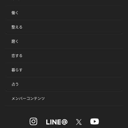
働く
整える
磨く
恋する
暮らす
占う
メンバーコンテンツ