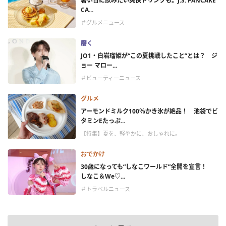
暑い日に飲みたい爽快ドリンクも。J.S. PANCAKE
CA...
＃グルメニュース
磨く
JO1・白岩瑠姫が“この夏挑戦したこと”とは？ ジ
ョー マロー...
＃ビューティーニュース
グルメ
アーモンドミルク100％かき氷が絶品！ 池袋でビ
タミンEたっぷ...
【特集】夏を、軽やかに、おしゃれに。
おでかけ
30歳になっても“しなこワールド”全開を宣言！
しなこ＆We♡...
＃トラベルニュース