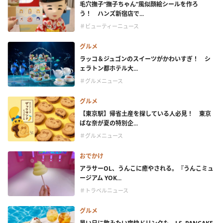
毛穴撫子“撫子ちゃん”風似顔絵シールを作ろ
う！ ハンズ新宿店で...
＃ビューティーニュース
グルメ
ラッコ＆ジュゴンのスイーツがかわいすぎ！ シ
ェラトン都ホテル大...
＃グルメニュース
グルメ
【東京駅】帰省土産を探している人必見！ 東京
ばな奈が夏の特別企...
＃グルメニュース
おでかけ
アラサーOL、うんこに癒やされる。『うんこミュ
ージアム YOK...
＃トラベルニュース
グルメ