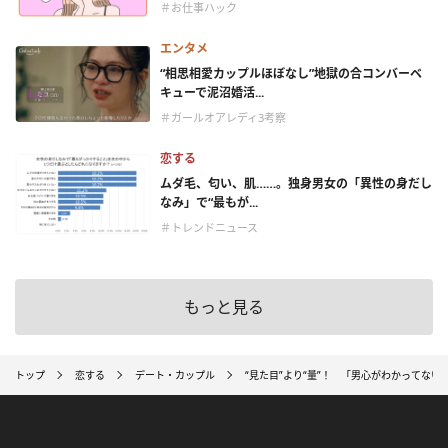
＃お仕事ハック
エンタメ
“相思相愛カップルほぼなし”地獄の合コンバーベ
キューで泥沼婚活...
＃ガールオアレディ3考察
恋する
ムダ毛、匂い、肌……。独身男女の「異性の身だし
なみ」で“最もが...
＃トレンドニュース
もっと見る
トップ
恋する
デート・カップル
“見た目”より“量”！ 「男心がわかってない