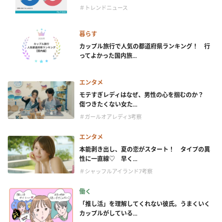
＃トレンドニュース
暮らす
カップル旅行で人気の都道府県ランキング！ 行
ってよかった国内旅...
エンタメ
モテすぎレディはなぜ、男性の心を掴むのか？
傷つきたくない女た...
＃ガールオアレディ3考察
エンタメ
本能剥き出し、夏の恋がスタート！ タイプの異
性に一直線♡ 早く...
＃シャッフルアイランド7考察
働く
「推し活」を理解してくれない彼氏。うまくいく
カップルがしている...