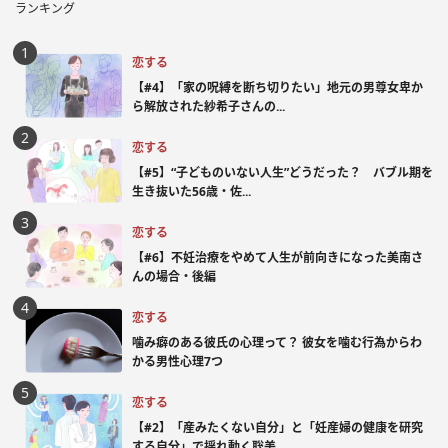
ランキング
恋する
【#4】「家の呪縛を断ち切りたい」地元の男尊女卑か
ら解放された紗希子さんの...
恋する
【#5】“子どものいない人生”どうだった？ バブル期を
生き抜いた56歳・佐...
恋する
【#6】不妊治療をやめて人生が前向きになった美南さ
んの場合・後編
恋する
噛み癖のある彼氏の心理って？ 彼女を噛む行為からわ
かる男性心理7つ
恋する
【#2】「産みたくない自分」と「妊産婦の健康を研究
する自分」で揺れ動く聡美...