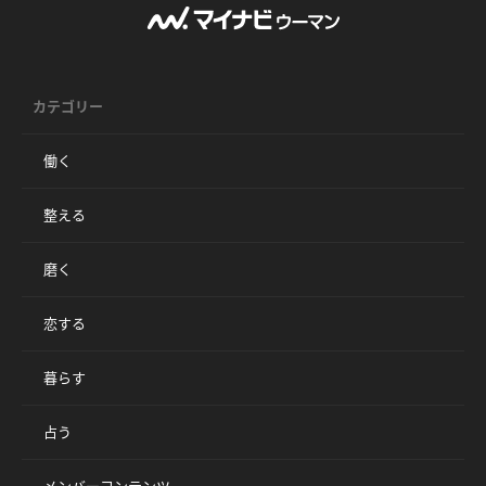
カテゴリー
働く
整える
磨く
恋する
暮らす
占う