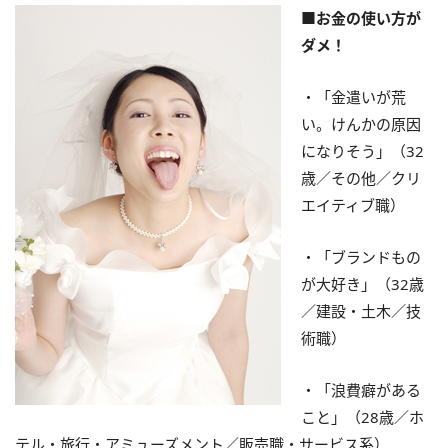
■お金の使い方が
ダメ！
・「金遣いが荒
い。けんかの原因
になりそう」（32
歳／その他／クリ
エイティブ職）
・「ブランドもの
が大好き」（32歳
／建設・土木／技
術職）
・「浪費癖がある
こと」（28歳／ホ
テル・旅行・アミューズメント／販売職・サービス系）