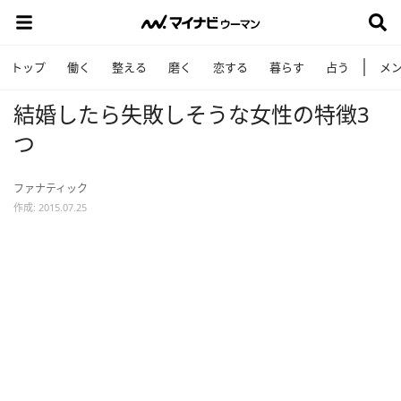
トップ
働く
整える
磨く
恋する
暮らす
占う
メ
結婚したら失敗しそうな女性の特徴3
つ
ファナティック
作成: 2015.07.25