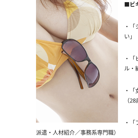
■ビ
・「
い」
・「
ル・
・「
（2
・「
派遣・人材紹介／事務系専門職）