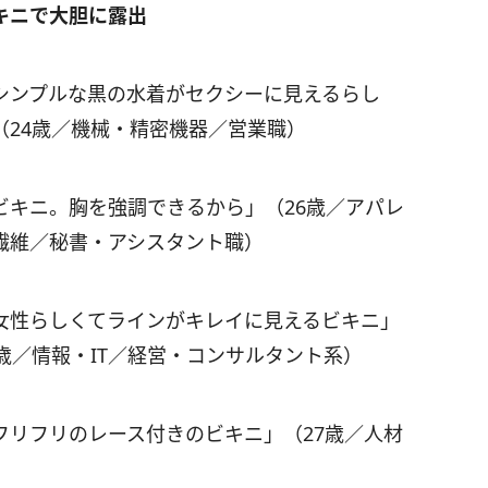
キニで大胆に露出
シンプルな黒の水着がセクシーに見えるらし
（24歳／機械・精密機器／営業職）
ビキニ。胸を強調できるから」（26歳／アパレ
繊維／秘書・アシスタント職）
女性らしくてラインがキレイに見えるビキニ」
8歳／情報・IT／経営・コンサルタント系）
フリフリのレース付きのビキニ」（27歳／人材