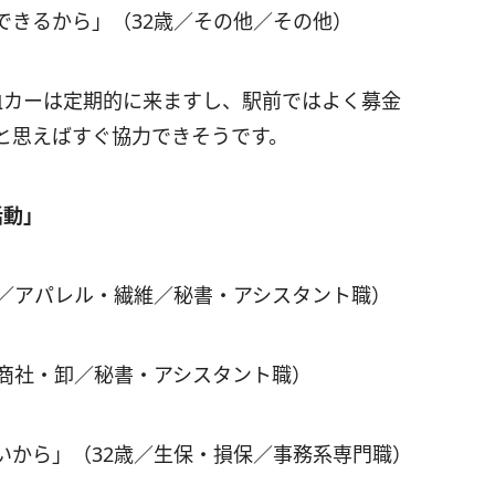
できるから」（32歳／その他／その他）
血カーは定期的に来ますし、駅前ではよく募金
と思えばすぐ協力できそうです。
活動」
歳／アパレル・繊維／秘書・アシスタント職）
／商社・卸／秘書・アシスタント職）
いから」（32歳／生保・損保／事務系専門職）