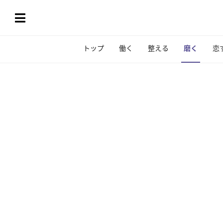
トップ
働く
整える
磨く
恋