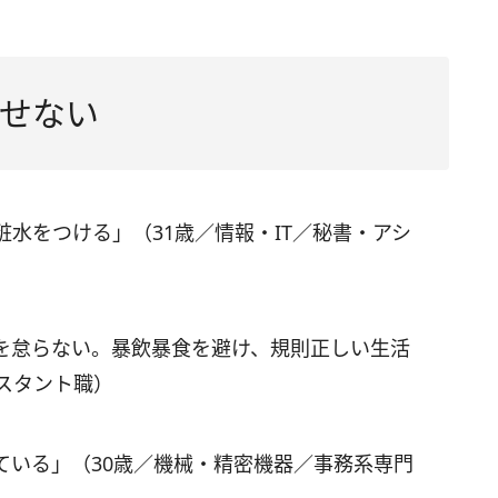
せない
水をつける」（31歳／情報・IT／秘書・アシ
を怠らない。暴飲暴食を避け、規則正しい生活
スタント職）
ている」（30歳／機械・精密機器／事務系専門