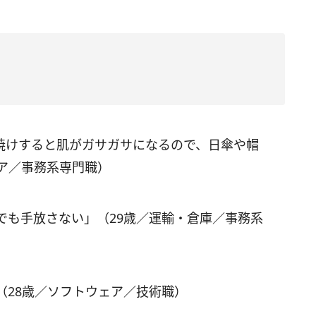
焼けすると肌がガサガサになるので、日傘や帽
ア／事務系専門職）
でも手放さない」（29歳／運輸・倉庫／事務系
（28歳／ソフトウェア／技術職）