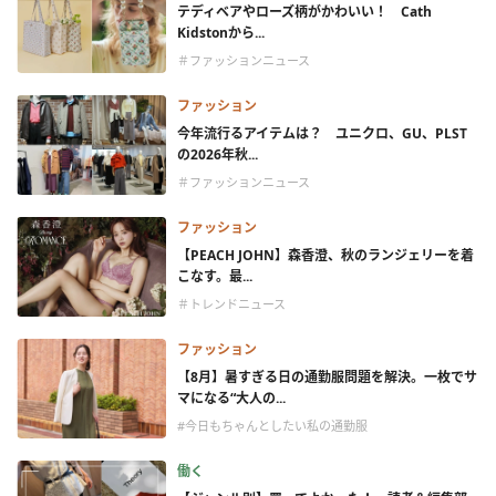
テディベアやローズ柄がかわいい！ Cath
Kidstonから...
＃ファッションニュース
ファッション
今年流行るアイテムは？ ユニクロ、GU、PLST
の2026年秋...
＃ファッションニュース
ファッション
【PEACH JOHN】森香澄、秋のランジェリーを着
こなす。最...
＃トレンドニュース
ファッション
【8月】暑すぎる日の通勤服問題を解決。一枚でサ
マになる“大人の...
#今日もちゃんとしたい私の通勤服
働く