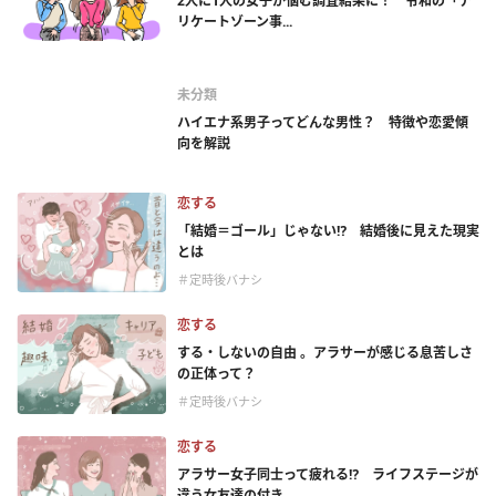
2人に1人の女子が悩む調査結果に！ 令和の「デ
リケートゾーン事...
未分類
ハイエナ系男子ってどんな男性？ 特徴や恋愛傾
向を解説
恋する
「結婚＝ゴール」じゃない⁉ 結婚後に見えた現実
とは
＃定時後バナシ
恋する
する・しないの自由 。アラサーが感じる息苦しさ
の正体って？
＃定時後バナシ
恋する
アラサー女子同士って疲れる⁉ ライフステージが
違う女友達の付き...