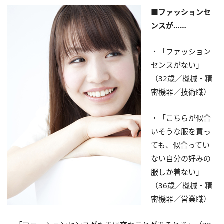
■ファッションセ
ンスが……
・「ファッション
センスがない」
（32歳／機械・精
密機器／技術職）
・「こちらが似合
いそうな服を買っ
ても、似合ってい
ない自分の好みの
服しか着ない」
（36歳／機械・精
密機器／営業職）